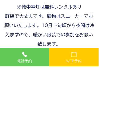
※懐中電灯は無料レンタルあり
軽装で大丈夫です。履物はスニーカーでお
願いいたします。
10月下旬頃から夜間は冷
えますので、暖かい服装での参加をお願い
致します。
電話予約
WEB予約
体験終了・シャワーのご案内
■その他補足・注意事項
・ツアー当日酒気を帯びているお客様、15
分以上遅刻されたお客様につきましてはキ
ャンセル扱いとし、キャンセル料100％を
頂きますのでご注意の上、ご理解とご了承
をお願いいたします。
・雨天での催行はありますが曇天の場合で