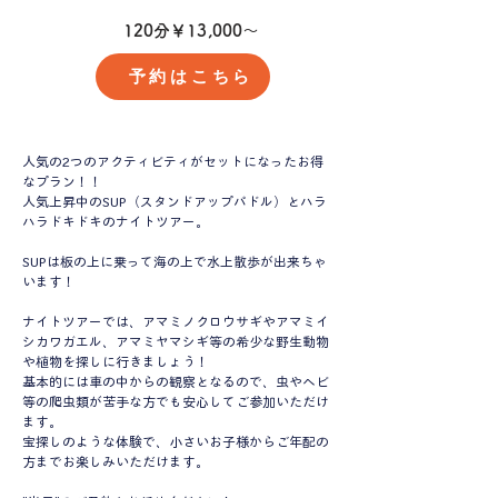
120分￥13,000～
予約はこちら
​人気の2つのアクティビティがセットになったお得
なプラン！！
人気上昇中のSUP（スタンドアップパドル）とハラ
ハラドキドキのナイトツアー。
SUPは板の上に乗って海の上で水上散歩が出来ちゃ
います！
ナイトツアーでは、アマミノクロウサギやアマミイ
シカワガエル、アマミヤマシギ等の希少な野生動物
や植物を探しに行きましょう！
基本的には車の中からの観察となるので、虫やヘビ
等の爬虫類が苦手な方でも安心してご参加いただけ
ます。
宝探しのような体験で、小さいお子様からご年配の
方までお楽しみいただけます。