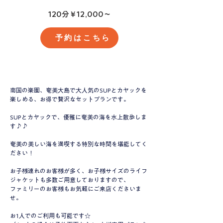
​120分￥12,000～
予約はこちら
​南国の楽園、奄美大島で大人気のSUPとカヤックを
楽しめる、お得で贅沢なセットプランです。
SUPとカヤックで、優雅に奄美の海を水上散歩しま
す♪♪
奄美の美しい海を満喫する特別な時間を堪能してく
ださい！
お子様連れのお客様が多く、お子様サイズのライフ
ジャケットも多数ご用意しておりますので、
ファミリーのお客様もお気軽にご来店
くださいま
せ。
お1人でのご利用も可能です☆