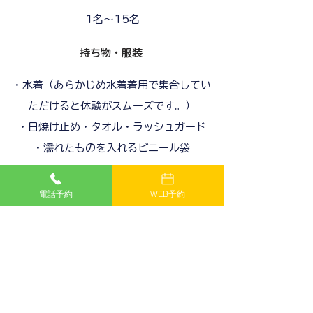
1名～15名
持ち物・服装
・水着（あらかじめ水着着用で集合してい
ただけると体験がスムーズです。）
・日焼け止め・タオル・ラッシュガード
・濡れたものを入れるビニール袋
注意事項
電話予約
WEB予約
■その他補足・注意事項
・ツアー当日酒気を帯びているお客様、15
分以上遅刻されたお客様につきましてはキ
ャンセル扱いとし、キャンセル料100％を
頂きますのでご注意の上、ご理解とご了承