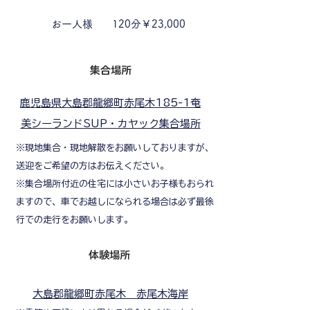
​
お一人様
120分￥23,000
​集合場所
鹿児島県大島郡龍郷町赤尾木185-1奄
美シーランドSUP・カヤック集合場所
※現地集合・現地解散をお願いしておりますが、
送迎をご希望の方はお伝えください。
※集合場所付近の住宅には小さいお子様もおられ
ますので、車でお越しになられる場合は必ず最徐
行での走行をお願いします。
​体験場所
大島郡龍郷町赤尾木 赤尾木海岸