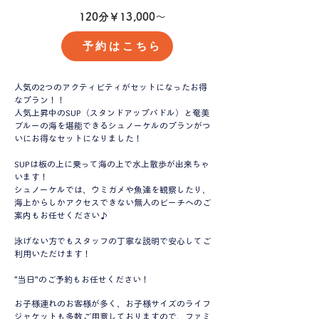
120分￥13,000～
予約はこちら
​人気の2つのアクティビティがセットになったお得
なプラン！！
人気上昇中のSUP（スタンドアップパドル）と奄美
ブルーの海を堪能できるシュノーケルのプランがつ
いにお得なセットになりました！
SUPは板の上に乗って海の上で水上散歩が出来ちゃ
います！
シュノーケルでは、ウミガメや魚達を観察したり、
海上からしかアクセスできない無人のビーチへのご
案内もお任せください♪
泳げない方でもスタッフの丁寧な説明で安心してご
利用いただけます！
"当日"のご予約もお任せください！
お子様連れのお客様が多く、お子様サイズのライフ
ジャケットも多数ご用意しておりますので、ファミ