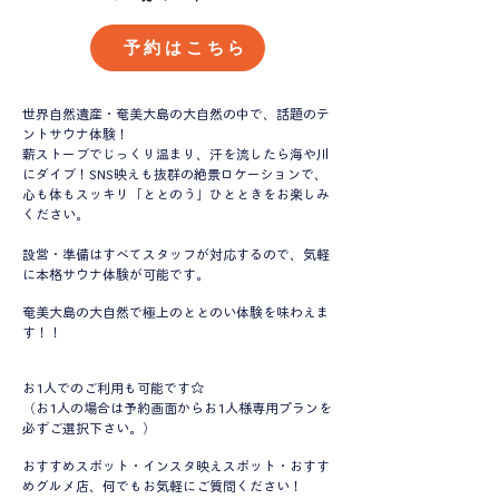
予約はこちら
世界自然遺産・奄美大島の大自然の中で、話題のテ
ントサウナ体験！
薪ストーブでじっくり温まり、汗を流したら海や川
にダイブ！SNS映えも抜群の絶景ロケーションで、
心も体もスッキリ「ととのう」ひとときをお楽しみ
ください。
設営・準備はすべてスタッフが対応するので、気軽
に本格サウナ体験が可能です。
​奄美大島の大自然で極上のととのい体験を味わえま
す！！
お1人でのご利用も可能です☆
（お1人の場合は予約画面からお1人様専用プランを
必ずご選択下さい。）
おすすめスポット・インスタ映えスポット・おすす
めグルメ店、何でもお気軽にご質問ください！