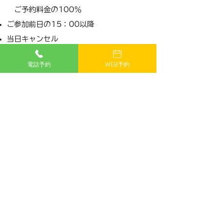
​ ご予約料金の100％
ご参加前日の15：00以降
当日キャンセル
無連絡キャンセル
電話予約
WEB予約
ツアー当日に酒気を帯びている場合
​ツアー開始時間から15分以上
遅刻した場合
注意事項
■その他補足・注意事項
・船酔いが心配な方は事前に酔い止め薬の
服用をお願いします。
・前日の寝不足やお酒の飲みすぎによる二
日酔いなどによるで体調不良は船酔いの原
因になりますので十分にお気を付けくださ