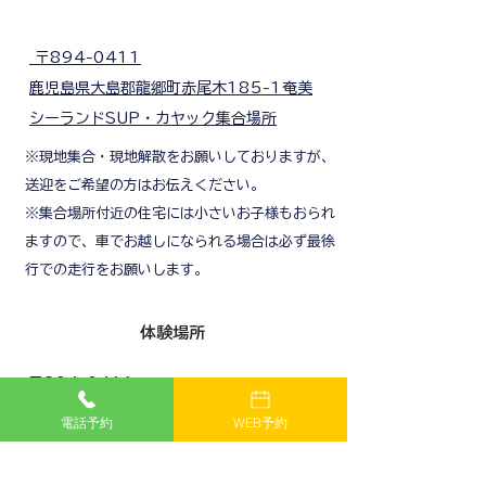
〒894-0411
鹿児島県大島郡龍郷町赤尾木185-1奄美
シーランドSUP・カヤック集合場所
※現地集合・現地解散をお願いしておりますが、
送迎をご希望の方はお伝えください。
※集合場所付近の住宅には小さいお子様もおられ
ますので、車でお越しになられる場合は必ず最徐
行での走行をお願いします。
​体験場所
〒894-0411
鹿児島県大島郡龍郷町赤尾木 赤尾木海岸
電話予約
WEB予約
※季節や天候により異なる場合がございます。