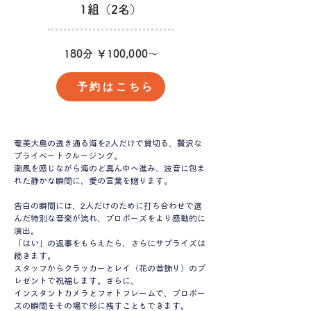
1組（2名）
180分 ￥100,000～
予約はこちら
奄美大島の透き通る海を2人だけで貸切る、贅沢な
プライベートクルージング。
潮風を感じながら海のど真ん中へ進み、波音に包ま
れた静かな瞬間に、愛の言葉を贈ります。
告白の瞬間には、2人だけのために打ち合わせで選
んだ特別な音楽が流れ、プロポーズをより感動的に
演出。
「はい」の返事をもらえたら、さらにサプライズは
続きます。
スタッフからクラッカーとレイ（花の首飾り）のプ
レゼントで祝福します。さらに、
インスタントカメラとフォトフレームで、プロポー
ズの瞬間をその場で形に残すこともできます。