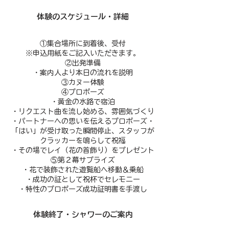
​体験のスケジュール・詳細
①集合場所に到着後、受付
※申込用紙をご記入いただきます。
②出発準備
・案内人より本日の流れを説明
③カヌー体験
④プロポーズ
・黄金の水路で宿泊
・リクエスト曲を流し始める、雰囲気づくり
・パートナーへの思いを伝えるプロポーズ・
「はい」が受け取った瞬間停止、スタッフが
クラッカーを鳴らして祝福
・その場でレイ（花の首飾り）をプレゼント
⑤第２幕サプライズ
・花で装飾された遊覧船へ移動＆乗船
・成功の証として祝杯でセレモニー
・特性のプロポーズ成功証明書を手渡し
​体験終了・シャワーのご案内