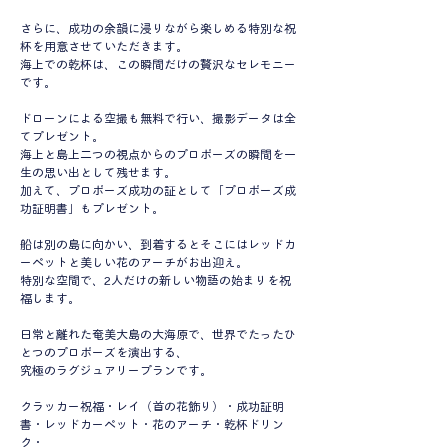
さらに、成功の余韻に浸りながら楽しめる特別な祝
杯を用意させていただきます。
海上での乾杯は、この瞬間だけの贅沢なセレモニー
です。
ドローンによる空撮も無料で行い、撮影データは全
てプレゼント。
​海上と島上二つの視点からのプロポーズの瞬間を一
生の思い出として残せます。
加えて、プロポーズ成功の証として「プロポーズ成
功証明書」もプレゼント。
船は別の島に向かい、到着するとそこにはレッドカ
ーペットと美しい花のアーチがお出迎え。
特別な空間で、2人だけの新しい物語の始まりを祝
福します。
日常と離れた奄美大島の大海原で、世界でたったひ
とつのプロポーズを演出する、
究極のラグジュアリープランです。
​クラッカー祝福・レイ（首の花飾り）・成功証明
書・レッドカーペット・花のアーチ・乾杯ドリン
ク・