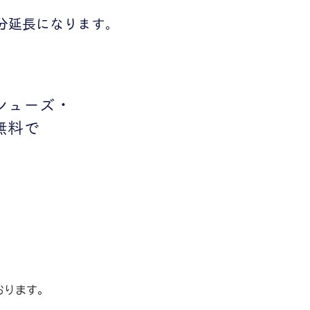
。
分延長になります。
シューズ・
無料で
おります。