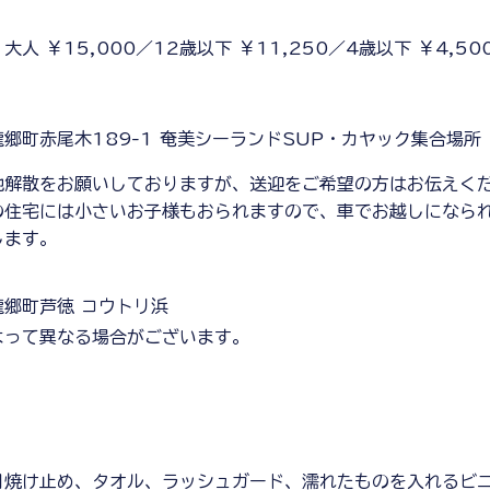
大人 ￥15,000／12歳以下 ￥11,250／4歳以下 ￥4,5
郷町赤尾木189-1 奄美シーランドSUP・カヤック集合場所
現地解散をお願いしておりますが、送迎をご希望の方はお伝えく
の住宅には小さいお子様もおられますので、車でお越しになら
します。
郷町芦徳 コウトリ浜
よって異なる場合がございます。
日焼け止め、タオル、ラッシュガード、濡れたものを入れるビ