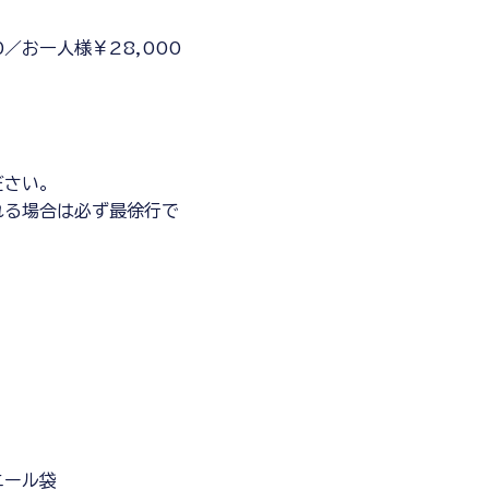
00／お一人様￥28,000
ださい。
れる場合は必ず最徐行で
ニール袋