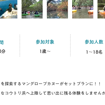
​参加対象
​参加人数
時間
0分
​1歳～
​1～18名
中を探索するマングローブカヌーがセットプランに！！
的なコウトリ浜へ上陸して思い出に残る体験をしません