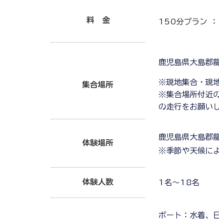
​料 金
150分プラン ：
鹿児島県大島郡龍
​※現地集合・
​集合場所
※集合場所付近
の走行をお願い
鹿児島県大島郡龍
​体験場所
​※季節や天候に
​体験人数
1名～18名
ボート：水着、