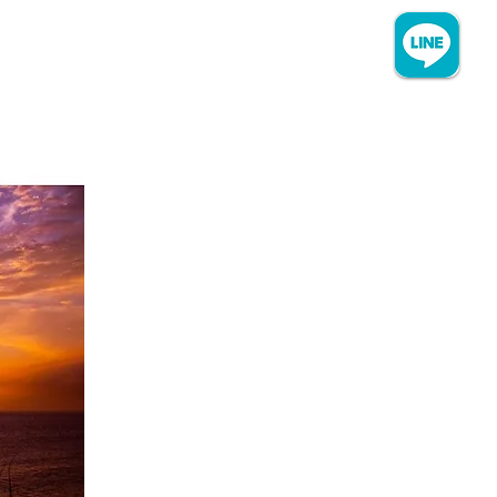
MENU
080-1227-1173