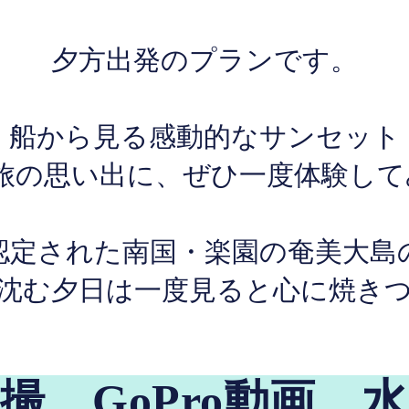
夕方出発のプランです。
船から見る感動的なサンセット
旅の思い出に、ぜひ一度体験してみ
認定された南国・楽園の奄美大島
沈む夕日は一度見ると心に焼き
撮、GoPro動画、