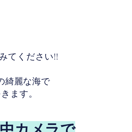
てください!!
の綺麗な海で
つきます。
水中カメラで