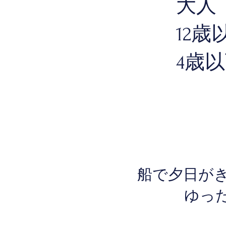
大人
12歳
4歳
船で夕日が
ゆっ