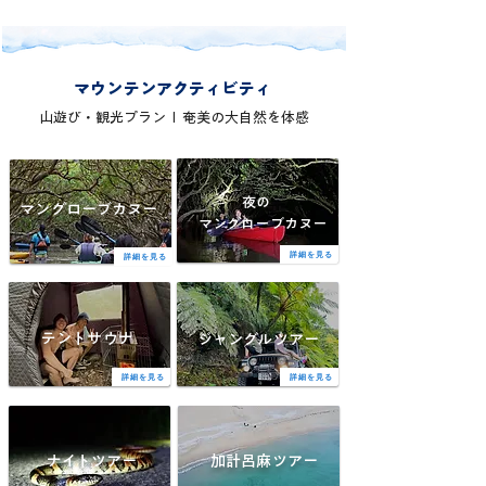
マウンテンアクティビティ
山遊び・観光プラン I ​奄美の大自然を体感
夜の
マングローブカヌー
​マングローブカヌー
詳細を見る
詳細を見る
テントサウナ
ジャングルツアー
観光名所 北コース
詳細を見る
詳細を見る
ナイトツアー
加計呂麻ツアー