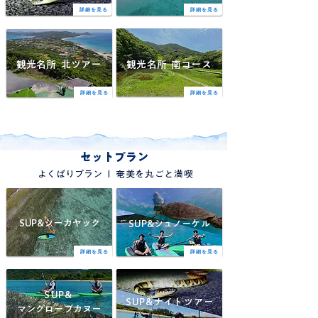
詳細を見る
詳細を見る
観光名所 北ツアー
観光名所 南コース
詳細を見る
詳細を見る
セットプラン
I
よくばりプラン
​奄美を丸ごと満喫
SUP&シーカヤック
SUP&シュノーケル
詳細を見る
詳細を見る
SUP&
SUP&ナイトツアー
マングローブカヌー