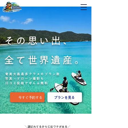
その思い出、
​全て世界遺産。
奄美大島最多クラスのプラン数
​写真・ドローン撮影も
口コミ投稿で
ぜんぶ無料
今すぐ予約する
プランを見る
＼選ばれてるからにはワケがある／