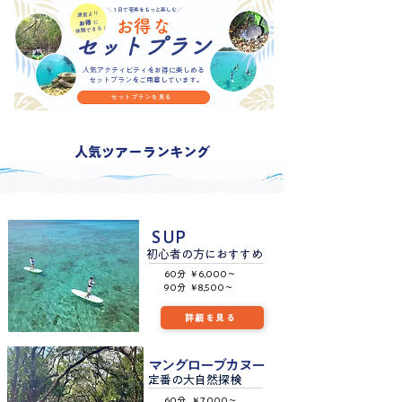
＼１日で奄美をもっと楽しむ／
通常より
お得な
お得
に
体験できる！
セットプラン
人気アクティビティをお得に楽しめる
セットプランをご用意しています。
セットプランを見る
人気ツアーランキング
SUP
初心者の方におすすめ
60分 ￥6,000～
90分 ￥8,500～
詳細を見る
​マングローブカヌー
定
番の大
自然探検
60分 ￥7,000～