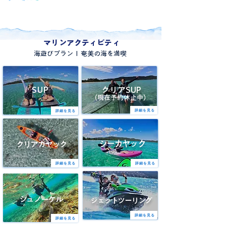
マリンアクティビティ
I
海遊びプラン
​奄美の海を満喫
SUP
クリアSUP
（現在予約休止中）
詳細を見る
詳細を見る
シーカヤック
クリアカヤック
詳細を見る
詳細を見る
シュノーケル
ジェットツーリング
詳細を見る
詳細を見る