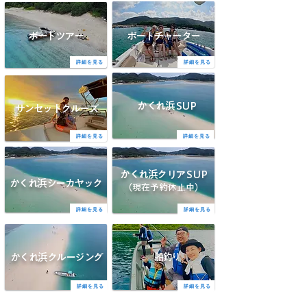
ボートツアー
​ボートチャーター
詳細を見る
詳細を見る
かくれ
浜SUP
サンセットクルーズ
詳細を見る
詳細を見る
かくれ浜クリ
アS
UP
かくれ浜シーカヤック
（現在予約休止中）
詳細を見る
詳細を見る
かくれ浜クルージング
船釣り
詳細を見る
詳細を見る