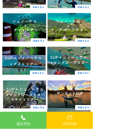
詳細を見る
詳細を見る
​シュノーケル
​シュノーケル
＋
＋
​ナイトツアー
マングローブカヌー
詳細を見る
詳細を見る
SUP＋シュノーケル
SUP＋シュノーケル
＋マングローブカヌー
​＋ナイトツアー
詳細を見る
詳細を見る
SUP＋シュノーケル
サンセットSUP
＋マングローブカヌー
＋ナイトツアー
詳細を見る
詳細を見る
電話予約
WEB予約
ボート
ボート
＋
＋