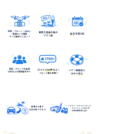
奄美シーランドが選ばれる理由
写真・ドローン・GoPro・
奄美大島最大級の
当日予約OK
望遠カメラ撮影
​プラン数
​すべて無料プレゼント
団体・グループ
大歓迎
​口コミ1700件以上！
ツアー保険加入
​10名以上の団体
割引あり
リピート様も多数♪
済みで安心
さらに嬉しいポイント
シャワー・ライフジャケット
空港から車で
・マリンシューズなどの
15分の好アクセス
お得な無料貸し出し